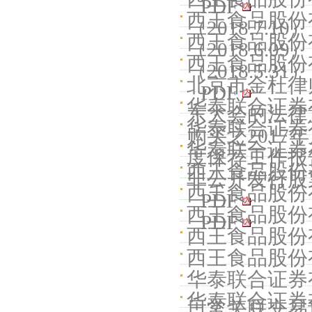
PDF
西王食品股份
（2018.7.10）
西王食品股份
（2018.6.09）
西王食品股份有
（2018.5.31）
北京市金杜律
PDF
华泰联合证券
东大会的法律意见
华泰联合证券
购买之2017年
华泰联合证券
度保荐工作报告（
西王食品股份有
非公开发行股票
西王食品股份有限
PDF
西王食品股份有限
PDF
西王食品股份有
西王食品股份有
华泰联合证券
华泰联合证券
日常关联交易预